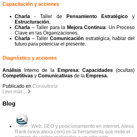
Capacitación y acciones
Charla
- Taller de
Pensamiento Estratégico
y
Estructuración.
Charla
– Taller para la
Mejora Continua
: Un Proceso
Clave en las Organizaciones.
Charla
– Taller
Comunicación
estratégica, hablar del
futuro para potenciar el presente.
Diagnóstico y acciones
Análisis
Interno de la
Empresa
:
Capacidades
(ocultas)
Competitivas
y
Comunicativas
de la
Empresa.
Publicado en
Consultoría
Leer más ...
Blog
Web, SEO y posicionamiento en internet. Alexa
Rank (www.alexa.com) es la herramienta que mide el