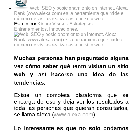
Web, SEO y posicionamiento en internet. Alexa
Rank (www.alexa.com) es la herramienta que mide el
número de visitas realizadas a un sitio web.
Escrito por
Kinnor Visual - Estrategias.
Entrenamientos. Innovaciones.
Muchas personas han preguntado alguna
vez cómo saber
qué tento visitan un sitio
web
y así hacerse una idea de las
tendencias.
Existe un completa plataforma que se
encarga de eso y deja ver los resultados a
toda las personas que quieran consultarlos,
se llama Alexa (
www.alexa.com
).
Lo interesante es que no sólo podamos