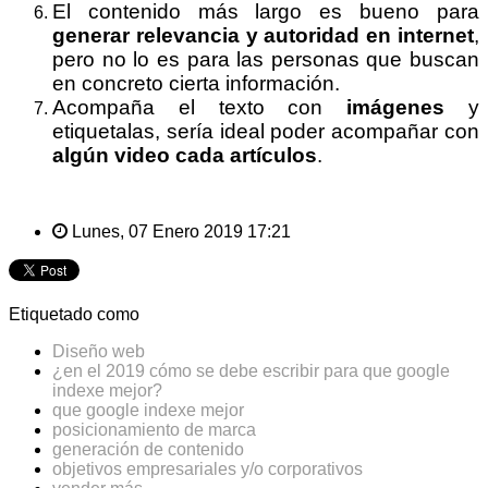
El contenido más largo es bueno para
generar relevancia y autoridad en internet
,
pero no lo es para las personas que buscan
en concreto cierta información.
Acompaña el texto con
imágenes
y
etiquetalas, sería ideal poder acompañar con
algún video cada artículos
.
Lunes, 07 Enero 2019 17:21
Etiquetado como
Diseño web
¿en el 2019 cómo se debe escribir para que google
indexe mejor?
que google indexe mejor
posicionamiento de marca
generación de contenido
objetivos empresariales y/o corporativos