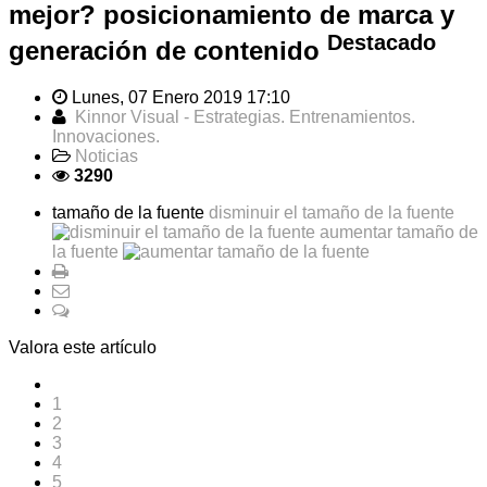
mejor? posicionamiento de marca y
Destacado
generación de contenido
Lunes, 07 Enero 2019 17:10
Kinnor Visual - Estrategias. Entrenamientos.
Innovaciones.
Noticias
3290
tamaño de la fuente
disminuir el tamaño de la fuente
aumentar tamaño de
la fuente
Valora este artículo
1
2
3
4
5