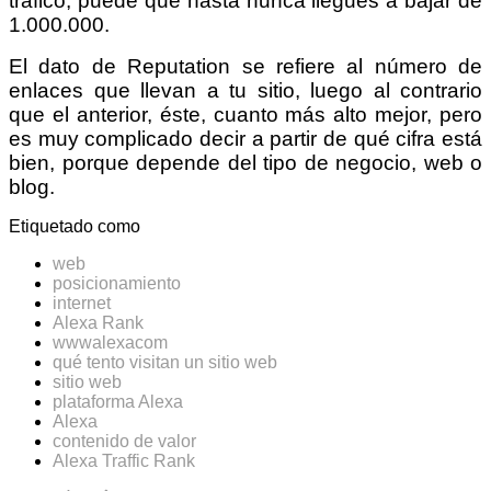
tráfico, puede que hasta nunca llegues a bajar de
1.000.000.
El dato de Reputation se refiere al número de
enlaces que llevan a tu sitio, luego al contrario
que el anterior, éste, cuanto más alto mejor, pero
es muy complicado decir a partir de qué cifra está
bien, porque depende del tipo de negocio, web o
blog.
Etiquetado como
web
posicionamiento
internet
Alexa Rank
wwwalexacom
qué tento visitan un sitio web
sitio web
plataforma Alexa
Alexa
contenido de valor
Alexa Traffic Rank