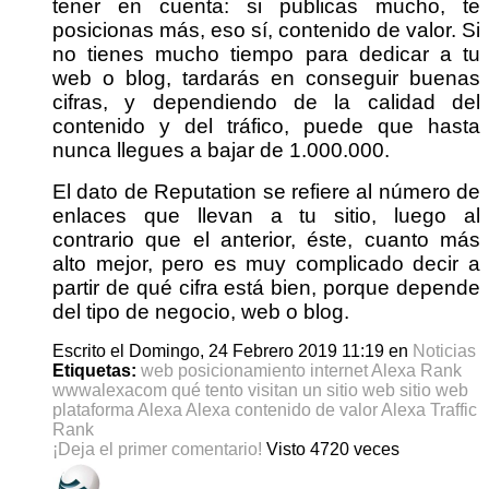
tener en cuenta: si publicas mucho, te
posicionas más, eso sí, contenido de valor. Si
no tienes mucho tiempo para dedicar a tu
web o blog, tardarás en conseguir buenas
cifras, y dependiendo de la calidad del
contenido y del tráfico, puede que hasta
nunca llegues a bajar de 1.000.000.
El dato de Reputation se refiere al número de
enlaces que llevan a tu sitio, luego al
contrario que el anterior, éste, cuanto más
alto mejor, pero es muy complicado decir a
partir de qué cifra está bien, porque depende
del tipo de negocio, web o blog.
Escrito el Domingo, 24 Febrero 2019 11:19
en
Noticias
Etiquetas:
web
posicionamiento
internet
Alexa Rank
wwwalexacom
qué tento visitan un sitio web
sitio web
plataforma Alexa
Alexa
contenido de valor
Alexa Traffic
Rank
¡Deja el primer comentario!
Visto 4720 veces