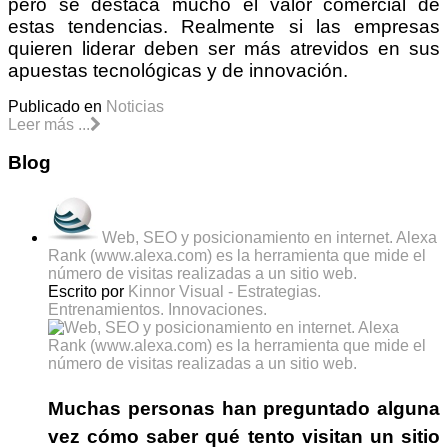
pero se destaca mucho el valor comercial de
estas tendencias. Realmente si las empresas
quieren liderar deben ser más atrevidos en sus
apuestas tecnológicas y de innovación.
Publicado en
Noticias
Leer más ...
Blog
Web, SEO y posicionamiento en internet. Alexa
Rank (www.alexa.com) es la herramienta que mide el
número de visitas realizadas a un sitio web.
Escrito por
Kinnor Visual - Estrategias.
Entrenamientos. Innovaciones.
Muchas personas han preguntado alguna
vez cómo saber
qué tento visitan un sitio