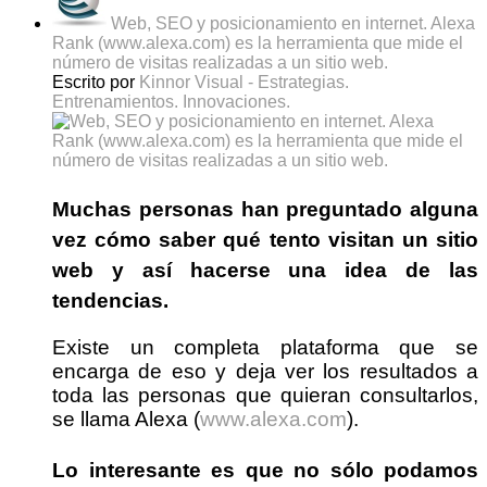
Web, SEO y posicionamiento en internet. Alexa
Rank (www.alexa.com) es la herramienta que mide el
número de visitas realizadas a un sitio web.
Escrito por
Kinnor Visual - Estrategias.
Entrenamientos. Innovaciones.
Muchas personas han preguntado alguna
vez cómo saber
qué tento visitan un sitio
web
y así hacerse una idea de las
tendencias.
Existe un completa plataforma que se
encarga de eso y deja ver los resultados a
toda las personas que quieran consultarlos,
se llama Alexa (
www.alexa.com
).
Lo interesante es que no sólo podamos