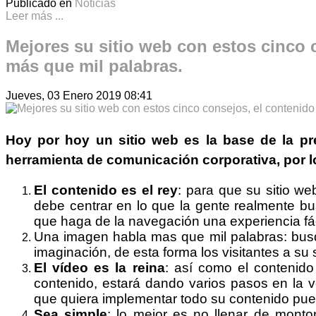
Publicado en
Noticias
Leer más ...
Mejores su sitio web con estos cinco c
más que mil palabras.
Jueves, 03 Enero 2019 08:41
Hoy por hoy un
sitio web
es la base de la pr
herramienta de comunicación corporativa, por l
El contenido es el rey
: para que su sitio w
debe centrar en lo que la gente realmente b
que haga de la navegación una experiencia fác
Una imagen habla mas que mil palabras: busq
imaginación, de esta forma los visitantes a s
El vídeo es la reina
: así como el contenido
contenido, estará dando varios pasos en la ve
que quiera implementar todo su contenido pue
Sea simple
: lo mejor es no llenar de mont