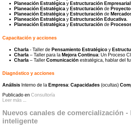
Planeación Estratégica
y
Estructuración
Empresarial
Planeación Estratégica
y
Estructuración
de
Proyecto
Planeación Estratégica
y
Estructuración
de
Mercado
Planeación Estratégica
y
Estructuración
Educativa
.
Planeación Estratégica
y
Estructuración
de
Procesos
Capacitación y acciones
Charla
- Taller de
Pensamiento Estratégico
y
Estructu
Charla
– Taller para la
Mejora Continua
: Un Proceso Cl
Charla
– Taller
Comunicación
estratégica, hablar del fu
Diagnóstico y acciones
Análisis
Interno de la
Empresa
:
Capacidades
(ocultas)
Comp
Publicado en
Consultoría
Leer más ...
Nuevos canales de comercialización -
inteligente