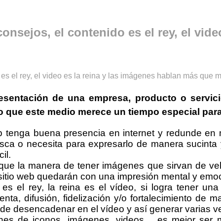
onsejos, el contenido es el rey, el vide
esentación de una
empresa
,
producto
o
servic
o que este medio merece un tiempo especial para 
eb tenga buena presencia en internet y redunde en 
usca o necesita para expresarlo de manera sucinta
il.
ue la manera de tener imágenes que sirvan de vehí
u sitio web quedarán con una impresión mental y emoc
 es el rey, la reina es el vídeo, si logra tener u
nta, difusión, fidelización y/o fortalecimiento de 
de desencadenar en el vídeo y así generar varias v
ones de iconos, imágenes, videos… es mejor ser mi