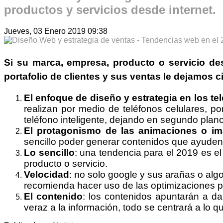
productos y servicios desde internet.
Jueves, 03 Enero 2019 09:38
Si su
marca
,
empresa
,
producto
o
servicio
des
portafolio de clientes
y sus
ventas
le dejamos ci
El enfoque de diseño y estrategia en los te
realizan por medio de teléfonos celulares, po
teléfono inteligente, dejando en segundo plano
El protagonismo de las animaciones o i
sencillo poder generar contenidos que ayuden 
Lo sencillo
: una tendencia para el 2019 es el
producto o servicio.
Velocidad
: no solo google y sus arañas o alg
recomienda hacer uso de las optimizaciones p
El contenido
: los contenidos apuntarán a d
veraz a la información, todo se centrará a lo q