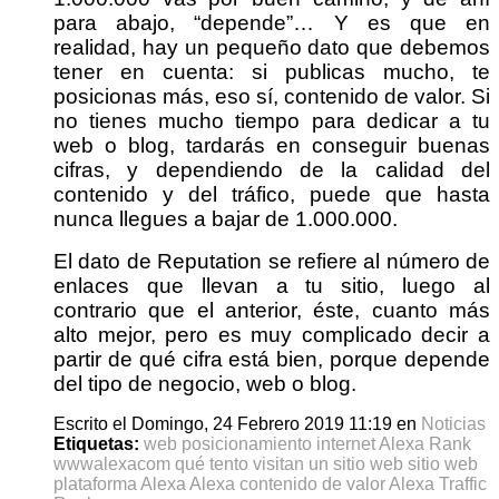
para abajo, “depende”… Y es que en
realidad, hay un pequeño dato que debemos
tener en cuenta: si publicas mucho, te
posicionas más, eso sí, contenido de valor. Si
no tienes mucho tiempo para dedicar a tu
web o blog, tardarás en conseguir buenas
cifras, y dependiendo de la calidad del
contenido y del tráfico, puede que hasta
nunca llegues a bajar de 1.000.000.
El dato de Reputation se refiere al número de
enlaces que llevan a tu sitio, luego al
contrario que el anterior, éste, cuanto más
alto mejor, pero es muy complicado decir a
partir de qué cifra está bien, porque depende
del tipo de negocio, web o blog.
Escrito el Domingo, 24 Febrero 2019 11:19
en
Noticias
Etiquetas:
web
posicionamiento
internet
Alexa Rank
wwwalexacom
qué tento visitan un sitio web
sitio web
plataforma Alexa
Alexa
contenido de valor
Alexa Traffic