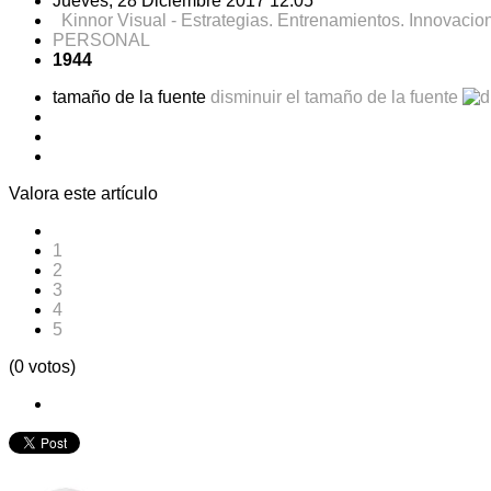
Jueves, 28 Diciembre 2017 12:05
Kinnor Visual - Estrategias. Entrenamientos. Innovacio
PERSONAL
1944
tamaño de la fuente
disminuir el tamaño de la fuente
Valora este artículo
1
2
3
4
5
(0 votos)