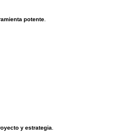
ramienta potente
.
royecto y estrategia
.